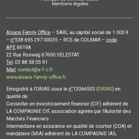
Mentions légales
Alsace Family Office
– SARL au capital social de 1 000 €
–
n°
538 695 297 00035 – RCS de COLMAR –
code
APE
6619A
22 Rue Roswag 67600 SELESTAT
Tel
: 03 88 58 05 91
Mail
:
contact@a-f-o.fr
www.alsace-family-office.fr
.
Enregistré à l’ORIAS sous le
n°
12066503 (
ORIAS
) en
qualité de :
Conseiller en investissement financier (CIF) adhérent de
LA COMPAGNIE CIF, association agréée par l’Autorité des
Marchés Financiers
Intermédiaire en assurance en qualité de courtier (COA) et
mandataire (MIA) adhérent de LA COMPAGNIE IAS,